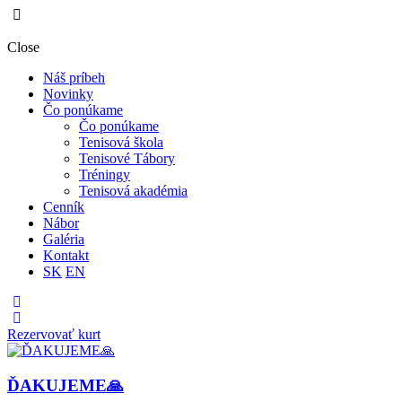
Close
Náš príbeh
Novinky
Čo ponúkame
Čo ponúkame
Tenisová škola
Tenisové Tábory
Tréningy
Tenisová akadémia
Cenník
Nábor
Galéria
Kontakt
SK
EN
Rezervovať kurt
ĎAKUJEME🙏